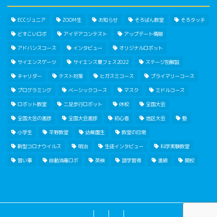
ECCジュニア
ZOOM生
お知らせ
そろばん教室
そろタッチ
どすこいロボ
アイデアコンテスト
アップデート情報
アドバンスコース
インタビュー
オリジナルロボット
サイエンスゲーツ
サイエンス夏フェス2022
ステージ別解説
チャリダー
テスト対策
ヒガスミコース
プライマリーコース
プログラミング
ベーシックコース
マスク
ミドルコース
ロボット教室
二足歩行ロボット
休校
全国大会
全国大会の進捗
全国大会進捗
初心者
地区大会
塾
小学生
平野教室
幼稚園生
教室の日常
新型コロナウイルス
明治
生徒インタビュー
科学実験教室
習い事
自動消毒ロボ
英検
語学習得
進級
開校