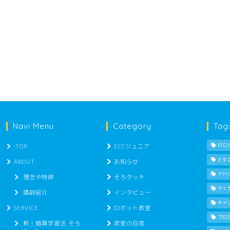
Navi Menu
Category
Tag
TOP
ECCジュニア
ECC
どす
ABOUT
お知らせ
アド
理念や特徴
そろタッチ
サイ
講師紹介
インタビュー
チャ
SERVICE
ロボット教室
プロ
新！暗算学習法 そろ
教室の日常