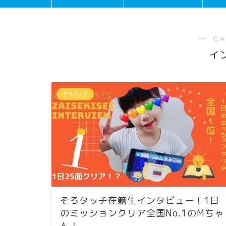
― C
イ
そろタッチ
そろタッチ在籍生インタビュー！1日
のミッションクリア全国No.1のMちゃ
ん！