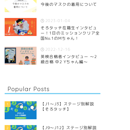
今後のマスクの着用について
2023-01-04
そろタッチ在籍生インタビュ
ー！1日のミッションクリア全
国No.1のMちゃん！
2022-12-16
英検合格者インタビュー 〜2
級合格 中2 Yちゃん編〜
Popular Posts
【J1〜J3】ステージ別解説
1
【そろタッチ】
【J9〜J12】ステージ別解説
2