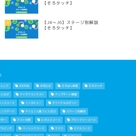
【そろタッチ】
【J4〜J6】ステージ別解説
3
【そろタッチ】
s
ジュニア
ZOOM生
お知らせ
そろばん教室
そろタッチ
こいロボ
アイデアコンテスト
アップデート情報
バンスコース
インタビュー
オリジナルロボット
エンスゲーツ
サイエンス夏フェス2022
ステージ別解説
リダー
テスト対策
ヒガスミコース
プライマリーコース
グラミング
ベーシックコース
マスク
ミドルコース