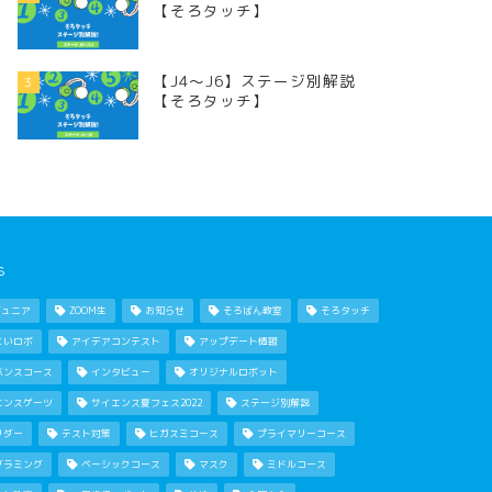
【そろタッチ】
【J4〜J6】ステージ別解説
3
【そろタッチ】
s
ジュニア
ZOOM生
お知らせ
そろばん教室
そろタッチ
こいロボ
アイデアコンテスト
アップデート情報
バンスコース
インタビュー
オリジナルロボット
エンスゲーツ
サイエンス夏フェス2022
ステージ別解説
リダー
テスト対策
ヒガスミコース
プライマリーコース
グラミング
ベーシックコース
マスク
ミドルコース