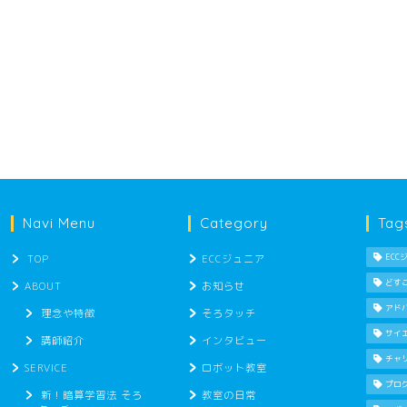
Navi Menu
Category
Tag
TOP
ECCジュニア
ECC
どす
ABOUT
お知らせ
アド
理念や特徴
そろタッチ
サイ
講師紹介
インタビュー
チャ
SERVICE
ロボット教室
プロ
新！暗算学習法 そろ
教室の日常