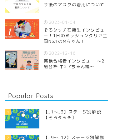
今後のマスクの着用について
2023-01-04
そろタッチ在籍生インタビュ
ー！1日のミッションクリア全
国No.1のMちゃん！
2022-12-16
英検合格者インタビュー 〜2
級合格 中2 Yちゃん編〜
Popular Posts
【J1〜J3】ステージ別解説
1
【そろタッチ】
【J9〜J12】ステージ別解説
2