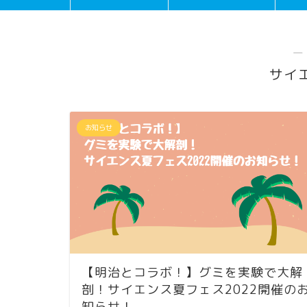
―
サイ
お知らせ
【明治とコラボ！】グミを実験で大解
剖！サイエンス夏フェス2022開催の
知らせ！