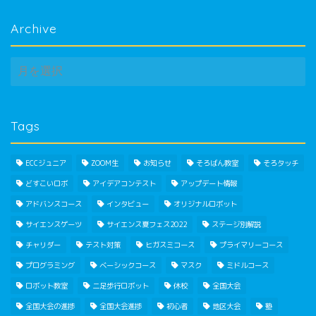
Archive
Archive
Tags
ECCジュニア
ZOOM生
お知らせ
そろばん教室
そろタッチ
どすこいロボ
アイデアコンテスト
アップデート情報
アドバンスコース
インタビュー
オリジナルロボット
サイエンスゲーツ
サイエンス夏フェス2022
ステージ別解説
チャリダー
テスト対策
ヒガスミコース
プライマリーコース
プログラミング
ベーシックコース
マスク
ミドルコース
ロボット教室
二足歩行ロボット
休校
全国大会
全国大会の進捗
全国大会進捗
初心者
地区大会
塾