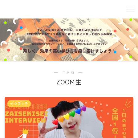
― TAG ―
ZOOM生
そろタッチ